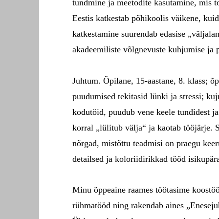
tundmine ja meetodite kasutamine, mis t
Eestis katkestab põhikoolis väikene, kuid
katkestamine suurendab edasise „väljalan
akadeemiliste võlgnevuste kuhjumise ja p
Juhtum. Õpilane, 15-aastane, 8. klass; õ
puudumised tekitasid lünki ja stressi; ku
kodutöid, puudub vene keele tundidest ja 
korral „lülitub välja“ ja kaotab tööjärje
nõrgad, mistõttu teadmisi on praegu keer
detailsed ja koloriidirikkad tööd isikupä
Minu õppeaine raames töötasime koostöös 
rühmatööd ning rakendab aines „Enesejuh