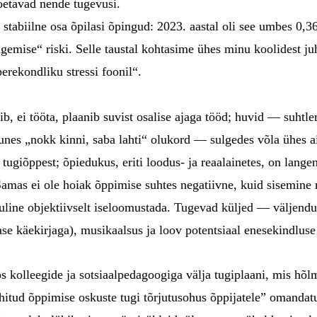
oetavad nende tugevusi.
 stabiilne osa õpilasi õpingud: 2023. aastal oli see umbes 0,36
gemise“ riski. Selle taustal kohtasime ühes minu koolidest j
erekondliku stressi foonil“.
pib, ei tööta, plaanib suvist osalise ajaga tööd; huvid — suht
junes „nokk kinni, saba lahti“ olukord — sulgedes võla ühes ai
tugiõppest; õpiedukus, eriti loodus- ja reaalainetes, on lange
. Samas ei ole hoiak õppimise suhtes negatiivne, kuid sisemine
uline objektiivselt iseloomustada. Tugevad küljed — väljendun
rase käekirjaga), musikaalsus ja loov potentsiaal enesekindluse
kolleegide ja sotsiaalpedagoogiga välja tugiplaani, mis hõlma
itud õppimise oskuste tugi tõrjutusohus õppijatele” omandat