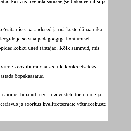
tud kui viis treenida samaaegselt akadeemilisi ja
ise/esitamise, parandused ja märkuste dünaamika
olleegide ja sotsiaalpedagoogiga kohtumisel
eppides kokku uued tähtajad. Kõik sammud, mis
 viime konsiiliumi otsused üle konkreetseteks
taastada õppekaasatus.
damine, lubatud toed, tugevustele toetumine ja
seseisvus ja sooritus kvaliteetsemate võtmeoskuste