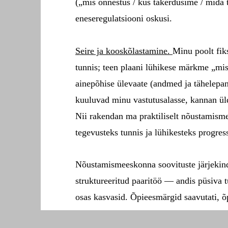
(„mis õnnestus / kus takerdusime / mida 
eneseregulatsiooni oskusi.
Seire ja kooskõlastamine.
Minu poolt fik
tunnis; teen plaani lühikese märkme „mis 
ainepõhise ülevaate (andmed ja tähelepa
kuuluvad minu vastutusalasse, kannan üld
Nii rakendan ma praktiliselt nõustamisme
tegevusteks tunnis ja lühikesteks progress
Nõustamismeeskonna soovituste järjekind
struktureeritud paaritöö — andis püsiva 
osas kasvasid. Õpieesmärgid saavutati, õp