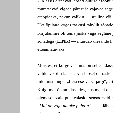
2. klassis erinevad lapsed oluliselt töök
muretsevad vigade pärast ja vajavad sag
etappideks, pakun valikut — suuline või ki
Üks õpilane koges raskusi tahvlilt sõnade 
Kirjutamine oli tema jaoks väga aeglane 
sõnadega (
LINK
) — muudab ülesande huv
etteaimatavaks.
Mõistes, et kõrge väsimus on selles klas
valikut: kolm lauset. Kui lapsel on rask
liikumismänge: „Leia ese värvi järgi“, „
Kuigi ma töötan klassides, kus ma ei ole
olemasolevaid puhkealasid, sensoorseid ma
„
Mul on vaja natuke puhata“
— ja läheb 