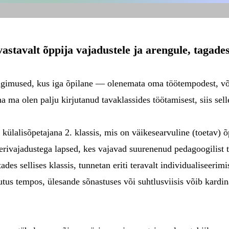
astavalt õppija vajadustele ja arengule, tagade
ngimused, kus iga õpilane — olenemata oma töötempodest, võ
 ma olen palju kirjutanud tavaklassides töötamisest, siis sel
bi külalisõpetajana 2. klassis, mis on väikesearvuline (toeta
 erivajadustega lapsed, kes vajavad suurenenud pedagoogilist 
ades sellises klassis, tunnetan eriti teravalt individualiseer
utus tempos, ülesande sõnastuses või suhtlusviisis võib kardin