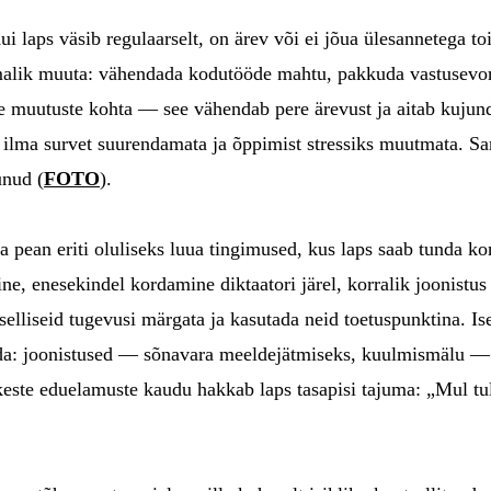
aps väsib regulaarselt, on ärev või ei jõua ülesannetega toime
alik muuta: vähendada kodutööde mahtu, pakkuda vastusevorm
ete muutuste kohta — see vähendab pere ärevust ja aitab kujun
da ilma survet suurendamata ja õppimist stressiks muutmata. 
unud (
FOTO
).
a pean eriti oluliseks luua tingimused, kus laps saab tunda ko
e, enesekindel kordamine diktaatori järel, korralik joonistus
selliseid tugevusi märgata ja kasutada neid toetuspunktina. Is
ida: joonistused — sõnavara meeldejätmiseks, kuulmismälu —
ikeste eduelamuste kaudu hakkab laps tasapisi tajuma: „Mul tul