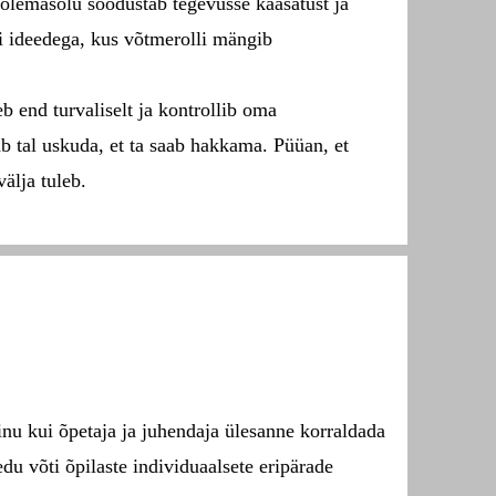
 olemasolu soodustab tegevusse kaasatust ja
i ideedega, kus võtmerolli mängib
 end turvaliselt ja kontrollib oma
b tal uskuda, et ta saab hakkama. Püüan, et
älja tuleb.
inu kui õpetaja ja juhendaja ülesanne korraldada
du võti õpilaste individuaalsete eripärade