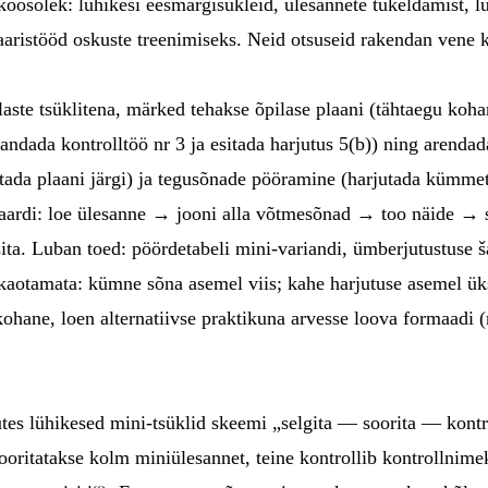
koosolek: lühikesi eesmärgisükleid, ülesannete tükeldamist, 
paaristööd oskuste treenimiseks. Neid otsuseid rakendan vene k
ste tsüklitena, märked tehakse õpilase plaani (tähtaegu koha
ndada kontrolltöö nr 3 ja esitada harjutus 5(b)) ning arenda
tustada plaani järgi) ja tegusõnade pööramine (harjutada kümm
ardi: loe ülesanne → jooni alla võtmesõnad → too näide → so
ita. Luban toed: pöördetabeli mini-variandi, ümberjutustuse
kaotamata: kümne sõna asemel viis; kahe harjutuse asemel ük
kohane, loen alternatiivse praktikuna arvesse loova formaadi (
tes lühikesed mini-tsüklid skeemi „selgita — soorita — kontro
sooritatakse kolm miniülesannet, teine kontrollib kontrollnimek