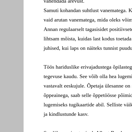
vähendada ärevust.
Samuti kohandan suhtlust vanematega. Kui l
vaid arutan vanematega, mida oleks võim
Annan regulaarselt tagasisidet positiivs
lihtsam mõista, kuidas last kodus toeta
juhised, kui laps on näiteks tunnist puud
Töös hariduslike erivajadustega õpilasteg
tegevuse kaudu. See võib olla hea lugemin
vastavalt eeskujule. Õpetaja ülesanne on 
õppeainega, saab selle õppetöösse põim
lugemiseks tugikaartide abil. Selliste vä
ja kindlustunde kasv.