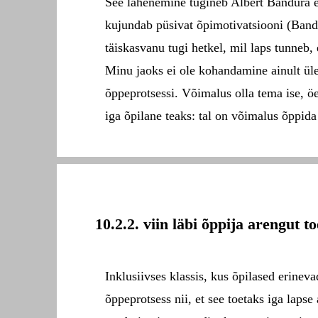
See lähenemine tugineb Albert Bandura en
kujundab püsivat õpimotivatsiooni (Band
täiskasvanu tugi hetkel, mil laps tunneb,
Minu jaoks ei ole kohandamine ainult ül
õppeprotsessi. Võimalus olla tema ise, ö
iga õpilane teaks: tal on võimalus õppida
10.2.2. viin läbi õppija arengut t
Inklusiivses klassis, kus õpilased erinev
õppeprotsess nii, et see toetaks iga lap