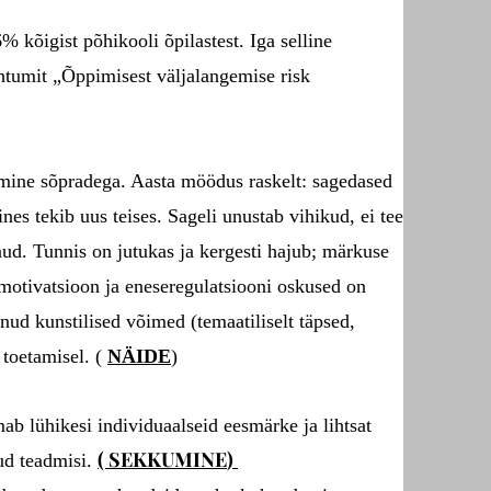
% kõigist põhikooli õpilastest. Iga selline
uhtumit „Õppimisest väljalangemise risk
lemine sõpradega. Aasta möödus raskelt: sagedased
nes tekib uus teises. Sageli unustab vihikud, ei tee
nud. Tunnis on jutukas ja kergesti hajub; märkuse
 motivatsioon ja eneseregulatsiooni oskused on
ud kunstilised võimed (temaatiliselt täpsed,
 toetamisel. (
NÄIDE
)
b lühikesi individuaalseid eesmärke ja lihtsat
(
SEKKUMINE
)
ud teadmisi.