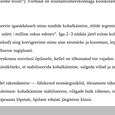
teeme teisiti“). Formaat on nõustamismeeskonnaga kooskõlasta
seerin iganädalaselt minu tundide kohalkäimise, tööde tegem
suleti / milline oskus edenes“. Iga 2–3 nädala järel esitan k
nekud) ning korrigeerime minu aine eesmärke ja koormust, l
isesse tugiplaani.
eskonna soovitusi õpilasele, kellel on tõhustatud toe vajadus:
itsükliteks, et stabiliseerida kohalkäimine, sulgeda võlad ja 
el rakendamine — lühikesed eesmärgisüklid, ülesannete tükel
tulemuse: kohalkäimine stabiliseerus, võlgade hulk vähenes, i
peaasta lõpetati, õpilane edutati järgmisse klassi.