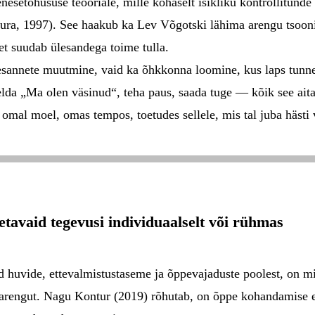
esetõhususe teooriale, mille kohaselt isikliku kontrollitunde
ura, 1997). See haakub ka Lev Võgotski lähima arengu tsoon
 et suudab ülesandega toime tulla.
esannete muutmine, vaid ka õhkkonna loomine, kus laps tunneb
elda „Ma olen väsinud“, teha paus, saada tuge — kõik see aita
 omal moel, omas tempos, toetudes sellele, mis tal juba hästi v
oetavaid tegevusi individuaalselt või rühmas
ad huvide, ettevalmistustaseme ja õppevajaduste poolest, on m
se arengut. Nagu Kontur (2019) rõhutab, on õppe kohandamise e