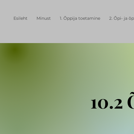
Esileht
Minust
1. Õppija toetamine
2. Õpi- ja 
​10.