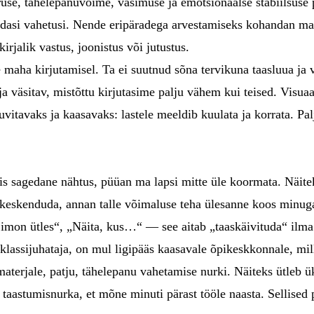
iiruse, tähelepanuvõime, väsimuse ja emotsionaalse stabiilsuse 
edasi vahetusi. Nende eripäradega arvestamiseks kohandan m
rjalik vastus, joonistus või jutustus.
maha kirjutamisel. Ta ei suutnud sõna tervikuna taasluua ja va
ja väsitav, mistõttu kirjutasime palju vähem kui teised. Visu
itavaks ja kaasavaks: lastele meeldib kuulata ja korrata. Pa
sis sagedane nähtus, püüan ma lapsi mitte üle koormata. Näite
e keskenduda, annan talle võimaluse teha ülesanne koos minuga
Simon ütles“, „Näita, kus…“ — see aitab „taaskäivituda“ ilma
 klassijuhataja, on mul ligipääs kaasavale õpikeskkonnale, mi
terjale, patju, tähelepanu vahetamise nurki. Näiteks ütleb ük
taastumisnurka, et mõne minuti pärast tööle naasta. Sellised p