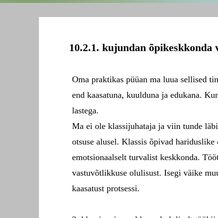
10.2.1. kujundan õpikeskkonda v
Oma praktikas püüan ma luua sellised ti
end kaasatuna, kuulduna ja edukana. Kuna
lastega.
Ma ei ole klassijuhataja ja viin tunde lä
otsuse alusel. Klassis õpivad hariduslike
emotsionaalselt turvalist keskkonda.
Tööt
vastuvõtlikkuse olulisust. Isegi väike mu
kaasatust protsessi.