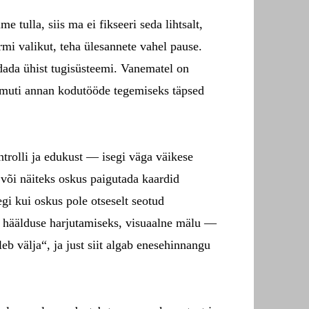
 tulla, siis ma ei fikseeri seda lihtsalt,
i valikut, teha ülesannete vahel pause.
dada ühist tugisüsteemi. Vanematel on
Samuti annan kodutööde tegemiseks täpsed
ntrolli ja edukust — isegi väga väikese
 või näiteks oskus paigutada kaardid
egi kui oskus pole otseselt seotud
 häälduse harjutamiseks, visuaalne mälu —
eb välja“, ja just siit algab enesehinnangu