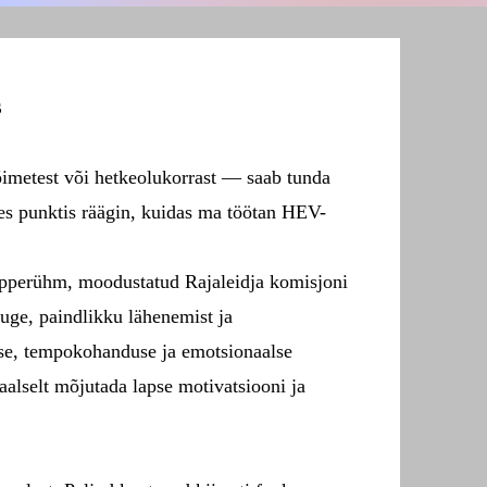
s
imetest või hetkeolukorrast — saab tunda
les punktis räägin, kuidas ma töötan HEV-
v) õpperühm, moodustatud Rajaleidja komisjoni
tuge, paindlikku lähenemist ja
imise, tempokohanduse ja emotsionaalse
aalselt mõjutada lapse motivatsiooni ja