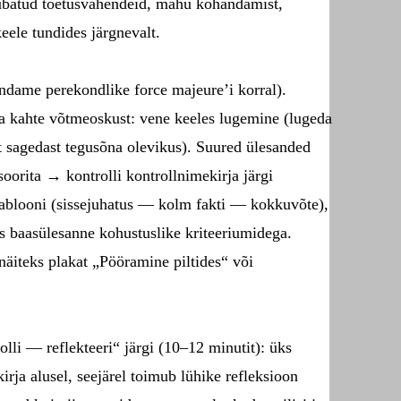
lubatud toetusvahendeid, mahu kohandamist,
eele tundides järgnevalt.
ndame perekondlike force majeure’i korral).
da kahte võtmeoskust: vene keeles lugemine (lugeda
et sagedast tegusõna olevikus). Suured ülesanded
orita → kontrolli kontrollnimekirja järgi
 šablooni (sissejuhatus — kolm fakti — kokkuvõte),
s baasülesanne kohustuslike kriteeriumidega.
näiteks plakat „Pööramine piltides“ või
lli — reflekteeri“ järgi (10–12 minutit): üks
irja alusel, seejärel toimub lühike refleksioon