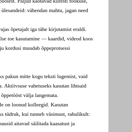
poolest. Paljud kaotavad kiiresti fookuse,
a ülesandeid: vähendan mahtu, jagan need
jas õpetajalt iga tähe kirjutamist eraldi.
aalse toe kasutamine — kaardid, videod koos
lju kordusi muudab õppeprotsessi
ks pakun mitte kogu teksti lugemist, vaid
. Aktiivsuse vahetuseks kasutan lihtsaid
 õppetööst välja langemata.
lle on loonud kolleegid. Kasutan
s tüdruk, kui tunneb väsimust, rahulikult:
ausid aitavad säilitada kaasatust ja