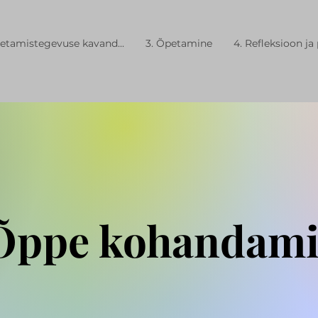
õpetamistegevuse kavand...
3. Õpetamine
4. Refleksioon ja 
2 Õppe kohandam