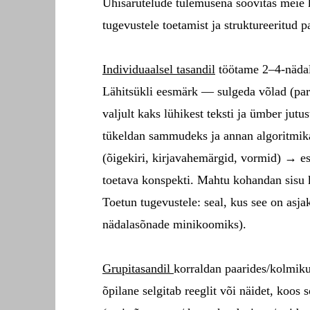
Ühisarutelude tulemusena soovitas meie 
tugevustele toetamist ja struktureeritud 
Individuaalsel tasandil
töötame 2–4-nädala
Lähitsükli eesmärk — sulgeda võlad (para
valjult kaks lühikest teksti ja ümber ju
tükeldan sammudeks ja annan algoritmika
(õigekiri, kirjavahemärgid, vormid) → es
toetava konspekti. Mahtu kohandan sisu 
Toetun tugevustele: seal, kus see on asja
nädalasõnade minikoomiks).
Grupitasandil
korraldan paarides/kolmiku
õpilane selgitab reeglit või näidet, koos 