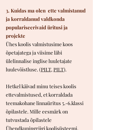
3. Kuidas ma olen ette valmistanud
ja korraldanud valdkonda
populariseerivaid üritusi ja
projekte
Ühes koolis valmistusime koos
õpetajatega ja viisime läbi
ülelinnalise inglise luuletajate
luulevõistluse. (
PILT
,
PILT
).
Hetkel käivad minu teises koolis
ettevalmistused, et korraldada
teemakohane linnaüritus 5.-6.klassi
õpilastele. Mille eesmärk on
tutvustada õpilastele
Ühendkuningriigi koolisüsteemi.