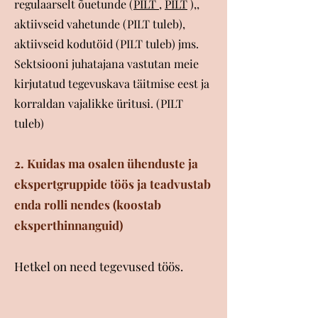
regulaarselt õuetunde (
PILT
,
PILT
),,
aktiivseid vahetunde (PILT tuleb),
aktiivseid kodutöid (PILT tuleb) jms.
Sektsiooni juhatajana vastutan meie
kirjutatud tegevuskava täitmise eest ja
korraldan vajalikke üritusi. (PILT
tuleb)
2. Kuidas ma osalen ühenduste ja
ekspertgruppide töös ja teadvustab
enda rolli nendes (koostab
eksperthinnanguid)
Hetkel on need tegevused töös.