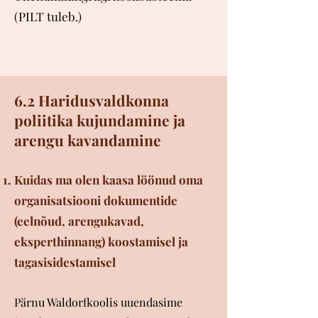
(PILT tuleb.)
6
.2 Haridusvaldkonna
poliitika kujundamine ja
arengu kavandamine
Kuidas ma olen kaasa löönud oma
organisatsiooni dokumentide
(eelnõud, arengukavad,
eksperthinnang) koostamisel ja
tagasisidestamisel
Pärnu Waldorfkoolis uuendasime