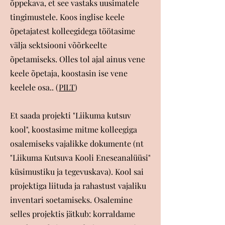
õppekava, et see vastaks uusimatele
tingimustele. Koos inglise keele
õpetajatest kolleegidega töötasime
välja sektsiooni võõrkeelte
õpetamiseks. Olles tol ajal ainus vene
keele õpetaja, koostasin ise vene
keelele osa.. (
PILT
)
Et saada projekti "Liikuma kutsuv
kool", koostasime mitme kolleegiga
osalemiseks vajalikke dokumente (nt
"Liikuma Kutsuva Kooli Eneseanalüüsi"
küsimustiku ja tegevuskava). Kool sai
projektiga liituda ja rahastust vajaliku
inventari soetamiseks. Osalemine
selles projektis jätkub: korraldame