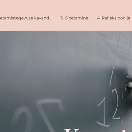
õpetamistegevuse kavand...
3. Õpetamine
4. Refleksioon ja 