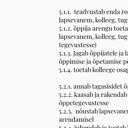
5.1.1. teadvustab enda rol
lapsevanem, kolleeg, tugi
5.1.2. õppija arengu toe
lapsevanem, kolleeg, tugi
tegevustesse)
5.1.3. Jagab õppijatele 
õppimise ja õpetamise p
5.1.4. toetab kolleege os
5.2.1. annab tagasisidet 
5.2.2. kaasab ja rakenda
õppetegevustesse
5.2.3. nõustab lapsevan
arendamisel
5.2.4. juhendab ja toeta