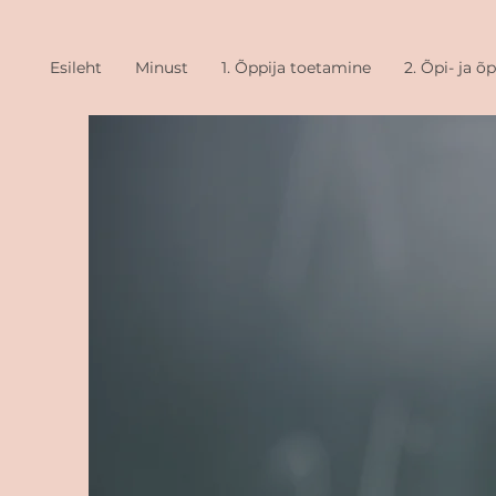
Esileht
Minust
1. Õppija toetamine
2. Õpi- ja 