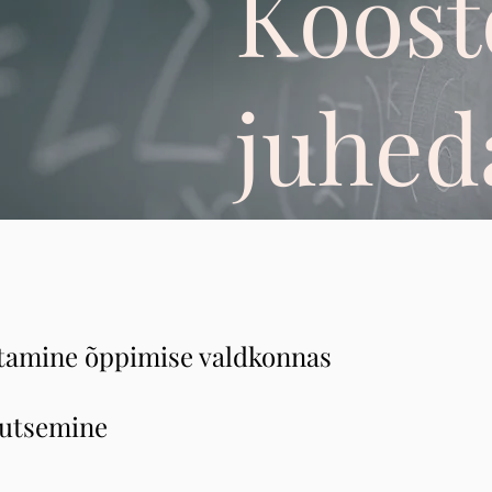
Koost
juhe
tamine õppimise valdkonnas
gutsemine