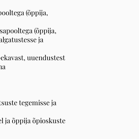
pooltega (õppija,
sapooltega (õppija,
algatustesse ja
ppekavast, uuendustest
na
tsuste tegemisse ja
 ja õppija õpioskuste