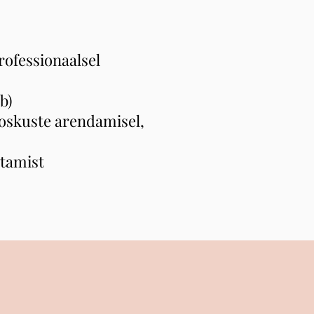
rofessionaalsel
b)
soskuste arendamisel,
etamist