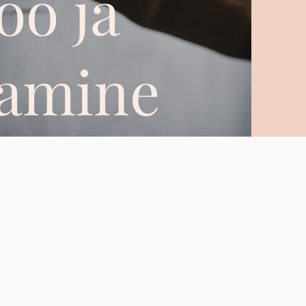
öö ja
damine