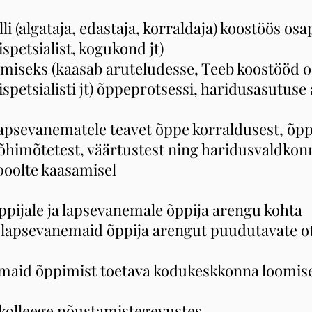
li (algataja, edastaja, korraldaja) koostöös osa
spetsialist, kogukond jt)
tamiseks (kaasab aruteludesse, Teeb koostööd o
spetsialisti jt) õppeprotsessi, haridusasutuse 
ja lapsevanematele teavet õppe korraldusest, õ
õhimõtetest, väärtustest ning haridusvaldkon
apoolte kaasamisel
õppijale ja lapsevanemale õppija arengu kohta
b lapsevanemaid õppija arengut puudutavate o
emaid õppimist toetava kodukeskkonna loomisel
b kolleege nõustamistegevustes