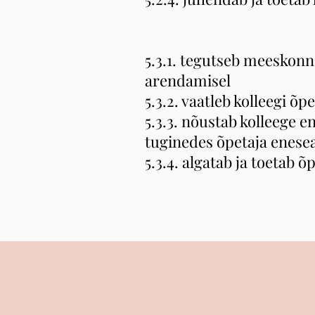
5.3.1. tegutseb meeskonn
arendamisel
5.3.2. vaatleb kolleegi õp
5.3.3. nõustab kolleege
tuginedes õpetaja enese
5.3.4. algatab ja toetab