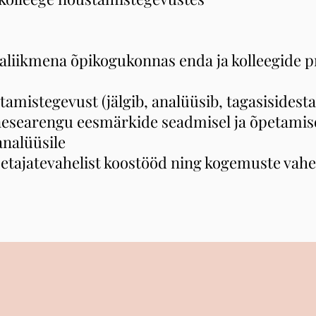
aliikmena õpikogukonnas enda ja kolleegide p
etamistegevust (jälgib, analüüsib, tagasisidesta
 enesearengu eesmärkide seadmisel ja õpetami
analüüsile
 õpetajatevahelist koostööd ning kogemuste vah